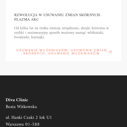
REWOLUCJA W USUWANIU ZMIAN SKÓRNYCH-
PLAZMA ARC
Od kilku lat na rynku istnieje urządzenie, dzięki któremu w
szybki i nieinwazyjny sposób możemy usunąć włókniaki,
brodawki, kurzajki.
USUWANIE WŁÓKNIAKÓW, USUWANIE ZMIAN
SKÓRNYCH, USUWANIE WŁÓKNIAKÓW
Diva Clinic
Beata Witkowska
ul. Hanki Czaki 2 lok U1
Warszawa 01-588